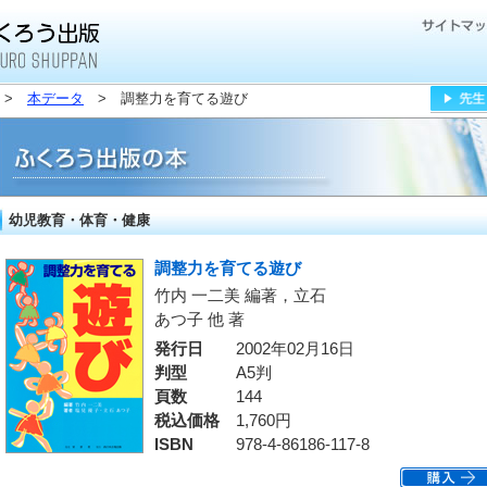
>
本データ
> 調整力を育てる遊び
幼児教育・体育・健康
調整力を育てる遊び
竹内 一二美 編著，立石
あつ子 他 著
発行日
2002年02月16日
判型
A5判
頁数
144
税込価格
1,760円
ISBN
978-4-86186-117-8