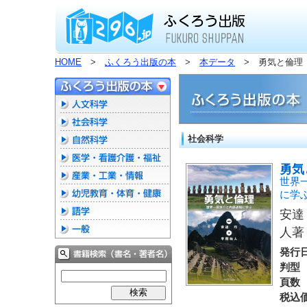
HOME
>
ふくろう出版の本
>
本データ
> 勇気と倫理
社会科学
勇気
世界
に学
安達
人著
発行
判型
頁数
税込