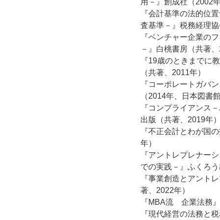
用－』創成社（2002
『会計基準の法的位置
査基準－』税務経理協会
『ベンチャー企業のフ
－』白桃書房（共著、2
『19歳のときまでに
（共著、2011年）
『コーポレートガバン
（2014年、日本図書
『コンプライアンス－
出版（共著、2019年
『不正会計とわが国の
年）
『アントレプレナーシ
での実践－』ふくろう出
『事業創造とアントレ
著、2022年）
『MBA流 企業法務』
『現代経営の法務と税