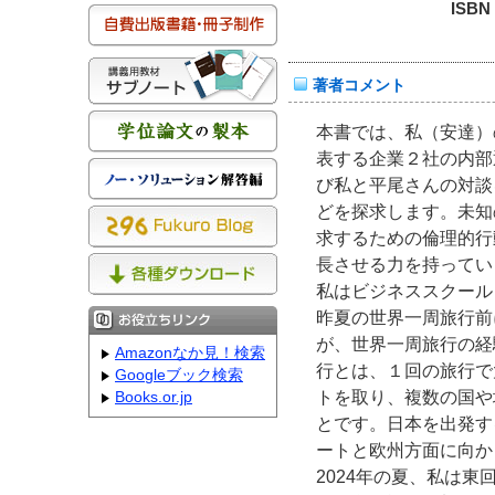
ISBN
著者コメント
本書では、私（安達）
表する企業２社の内部
び私と平尾さんの対談
どを探求します。未知
求するための倫理的行
長させる力を持ってい
私はビジネススクール
昨夏の世界一周旅行前
が、世界一周旅行の経
Amazonなか見！検索
行とは、１回の旅行で
Googleブック検索
トを取り、複数の国や
Books.or.jp
とです。日本を出発す
ートと欧州方面に向か
2024年の夏、私は