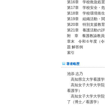
第16章 学校救急処置
第17章 学校安全・
第18章 学校環境衛
第19章 組織活動・
第20章 特別支援教
第21章 養護活動の
附 章 養護教諭教員
章末 令和６年度（令
題 解答例
索引
著者略歴
池添 志乃
高知県立大学看護学
高知女子大学大学院
看護学）
高知女子大学大学院
了（博士／看護学）