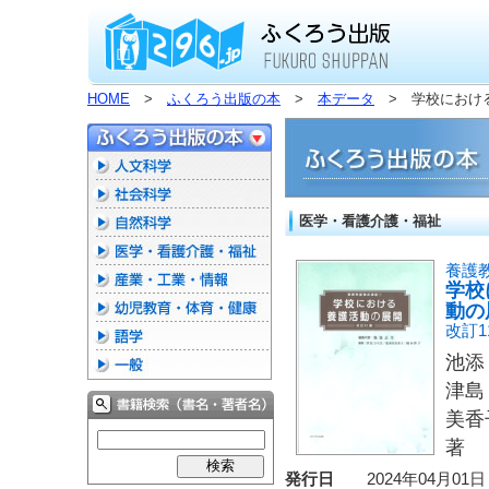
HOME
>
ふくろう出版の本
>
本データ
> 学校におけ
医学・看護介護・福祉
養護
学校
動の
改訂1
池添
津島
美香
著
発行日
2024年04月01日