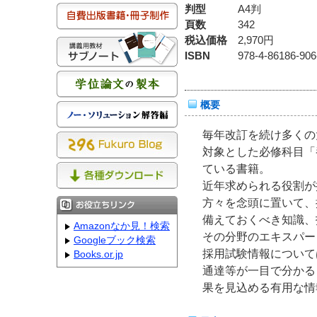
判型
A4判
頁数
342
税込価格
2,970円
ISBN
978-4-86186-906
概要
毎年改訂を続け多くの
対象とした必修科目「
ている書籍。
近年求められる役割が
方々を念頭に置いて、
備えておくべき知識、
Amazonなか見！検索
その分野のエキスパー
Googleブック検索
採用試験情報について
Books.or.jp
通達等が一目で分かる
果を見込める有用な情