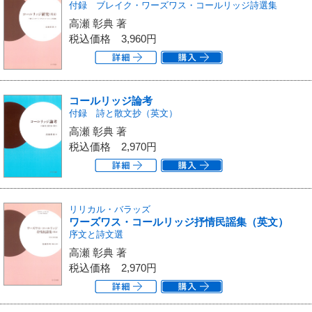
付録 ブレイク・ワーズワス・コールリッジ詩選集
高瀬 彰典 著
税込価格
3,960円
コールリッジ論考
付録 詩と散文抄（英文）
高瀬 彰典 著
税込価格
2,970円
リリカル・バラッズ
ワーズワス・コールリッジ抒情民謡集（英文）
序文と詩文選
高瀬 彰典 著
税込価格
2,970円