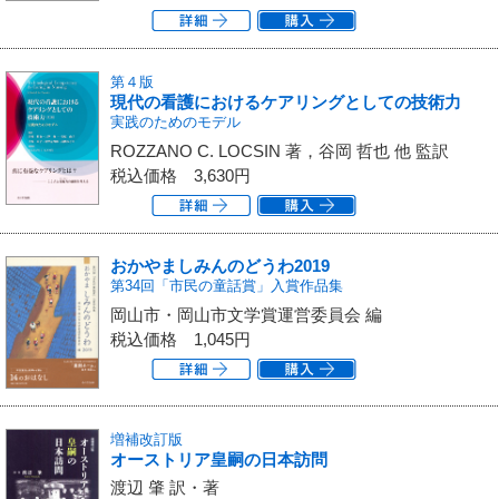
第４版
現代の看護におけるケアリングとしての技術力
実践のためのモデル
ROZZANO C. LOCSIN 著，谷岡 哲也 他 監訳
税込価格
3,630円
おかやましみんのどうわ2019
第34回「市民の童話賞」入賞作品集
岡山市・岡山市文学賞運営委員会 編
税込価格
1,045円
増補改訂版
オーストリア皇嗣の日本訪問
渡辺 肇 訳・著