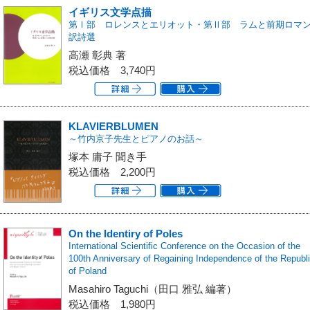
イギリス文学点描
第Ⅰ部 ロレンスとエリオット・第Ⅱ部 ラムと前期ロマ
訳詩選
高瀬 彰典 著
税込価格
3,740円
KLAVIERBLUMEN
～竹内京子先生とピアノのお話～
塚本 庸子 聞き手
税込価格
2,200円
On the Identiry of Poles
International Scientific Conference on the Occasion of the
100th Anniversary of Regaining Independence of the Republ
of Poland
Masahiro Taguchi（田口 雅弘 編著）
税込価格
1,980円