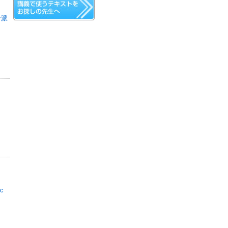
ン派
ic